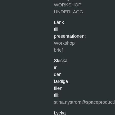
WORKSHOP
UNDERLÄGG
Länk
till
presentationen:
Workshop
brief
Skicka
in
den
färdiga
filen
till:
stina.nystrom@spaceproducti
Lycka